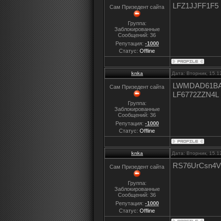
LFZ1JJFF1F5
Сам Призедент сайта
Группа:
Заблокированные
Сообщений:
36
Репутация:
-1000
Статус:
Offline
knka
Дата: Вторник, 15.1
LWMDAD61BA
Сам Призедент сайта
LF6772ZZN4L 
Группа:
Заблокированные
Сообщений:
36
Репутация:
-1000
Статус:
Offline
knka
Дата: Вторник, 15.1
RS76UrCsn4V
Сам Призедент сайта
Группа:
Заблокированные
Сообщений:
36
Репутация:
-1000
Статус:
Offline