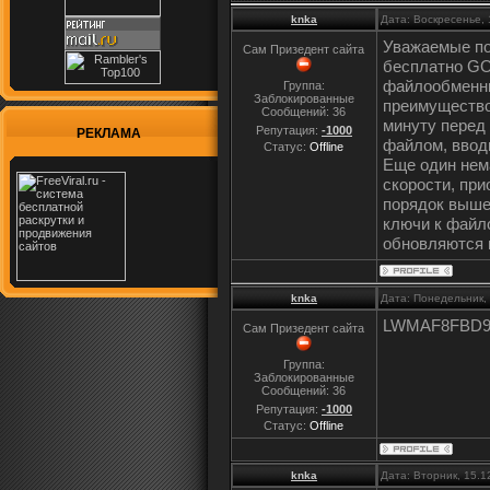
knka
Дата: Воскресенье, 
Уважаемые по
Сам Призедент сайта
бесплатно GO
файлообменника
Группа:
Заблокированные
преимущество
Сообщений:
36
минуту перед 
Репутация:
-1000
РЕКЛАМА
файлом, вводи
Статус:
Offline
Еще один нем
скорости, пр
порядок выше,
ключи к файлоо
обновляются 
knka
Дата: Понедельник,
LWMAF8FBD9
Сам Призедент сайта
Группа:
Заблокированные
Сообщений:
36
Репутация:
-1000
Статус:
Offline
knka
Дата: Вторник, 15.1